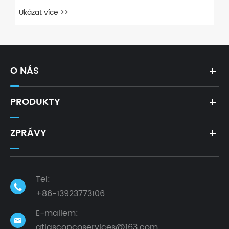
Ukázat více >>
O NÁS
PRODUKTY
ZPRÁVY
Tel:

+86-13923773106
E-mailem:

atlascopcoservices@163.com