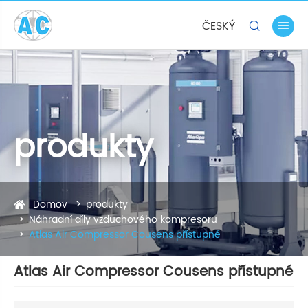
ČESKÝ


produkty
Domov
produkty
Náhradní díly vzduchového kompresoru
Atlas Air Compressor Cousens přístupné
Atlas Air Compressor Cousens přístupné