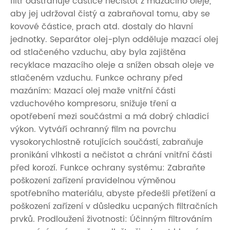
filtr odstraňuje částice nečistot z mazacího oleje,
aby jej udržoval čistý a zabraňoval tomu, aby se
kovové částice, prach atd. dostaly do hlavní
jednotky. Separátor olej-plyn odděluje mazací olej
od stlačeného vzduchu, aby byla zajištěna
recyklace mazacího oleje a snížen obsah oleje ve
stlačeném vzduchu. Funkce ochrany před
mazáním: Mazací olej maže vnitřní části
vzduchového kompresoru, snižuje tření a
opotřebení mezi součástmi a má dobrý chladicí
výkon. Vytváří ochranný film na povrchu
vysokorychlostně rotujících součástí, zabraňuje
pronikání vlhkosti a nečistot a chrání vnitřní části
před korozí. Funkce ochrany systému: Zabraňte
poškození zařízení pravidelnou výměnou
spotřebního materiálu, abyste předešli přetížení a
poškození zařízení v důsledku ucpaných filtračních
prvků. Prodloužení životnosti: Účinným filtrováním