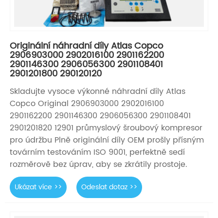
Originální náhradní díly Atlas Copco
2906903000 2902016100 2901162200
2901146300 2906056300 2901108401
2901201800 290120120
Skladujte vysoce výkonné náhradní díly Atlas
Copco Original 2906903000 2902016100
2901162200 2901146300 2906056300 2901108401
2901201820 12901 průmyslový šroubový kompresor
pro údržbu Plně originální díly OEM prošly přísným
továrním testováním ISO 9001, perfektně sedí
rozměrově bez úprav, aby se zkrátily prostoje.
Ukázat více >>
Odeslat dotaz >>