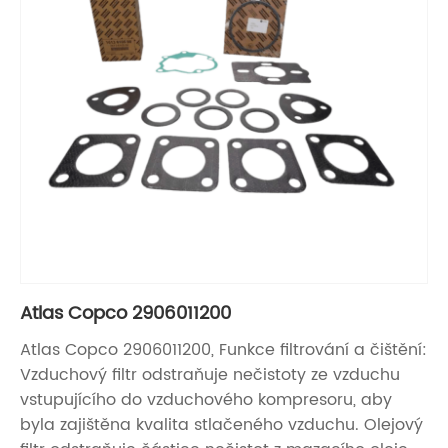
Atlas Copco 2906011200
Atlas Copco 2906011200, Funkce filtrování a čištění:
Vzduchový filtr odstraňuje nečistoty ze vzduchu
vstupujícího do vzduchového kompresoru, aby
byla zajištěna kvalita stlačeného vzduchu. Olejový