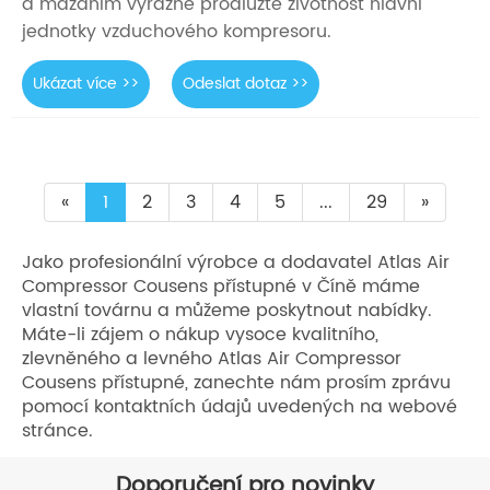
a mazáním výrazně prodlužte životnost hlavní
jednotky vzduchového kompresoru.
Ukázat více >>
Odeslat dotaz >>
«
1
2
3
4
5
...
29
»
Jako profesionální výrobce a dodavatel Atlas Air
Compressor Cousens přístupné v Číně máme
vlastní továrnu a můžeme poskytnout nabídky.
Máte-li zájem o nákup vysoce kvalitního,
zlevněného a levného Atlas Air Compressor
Cousens přístupné, zanechte nám prosím zprávu
pomocí kontaktních údajů uvedených na webové
stránce.
Doporučení pro novinky