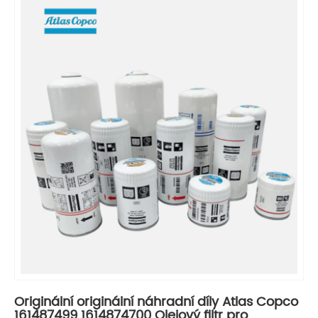
Originální originální náhradní díly Atlas Copco
161487499 1614874700 Olejový filtr pro