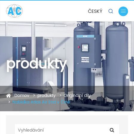
ČESKÝ


produkty
Domov
produkty
Originální díly
Nabídka Atlas Air End v Číně