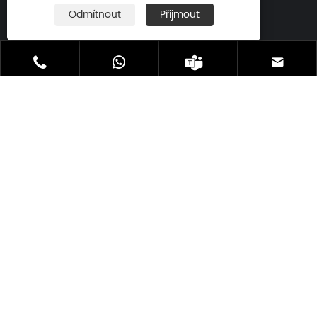
Tel:
Odmítnout
Přijmout

+86-13923773106
E-mailem:





atlascopcoservices@163.com
Adresa: Bainishan North Road, Dalingshan
City, Dongguan City, provincie Guangdong,

Čína
Copyright © 2024 Taike Factory Všechna práva
vyhrazena
Links
|
Sitemap
|
RSS
|
XML
|
Zásady ochrany
osobních údajů
|