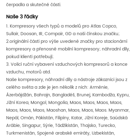
čerpadla a skutečné části.
Naše 3 řádky
1. Kompresory všech typů a modelů pro Atlas Copco,
Sullair, Doosan, IR, Compair, GD a naši čínskou značku;
2.originální části pro výše uvedené značky pro stacionární
kompresory a přenosné mobilní kompresory; náhradní díly,
pokud klienti potřebují;
3. Volicí ruční vybavení vzduchových kompresorů a konce
vzduchu, motorů atd.
Naše kompresory, náhradní díly a nástroje zákazníci jsou z
celého světa a zde je jen několik z nich: Arménie,
Ázerbájdžán, Bahrajn, Bangladéš, Brunej, Kambodža, Kypru,
Jižní Korea, Mongol, Mongolia, Maos, Maos, Maos, Maos,
Maos, Maos, Maos, Maoshan, Maos, Maos, Maos. Myanmar,
Nepál, Omán, Pákistán, Filipíny, Katar, Jižní Koreje, Saúdská
Arábie, Singapur, Sýrie, Tádžikistán, Thajsko, Turecko,
Turkmenistán, Spojené arabské emiráty, Uzbekistán,