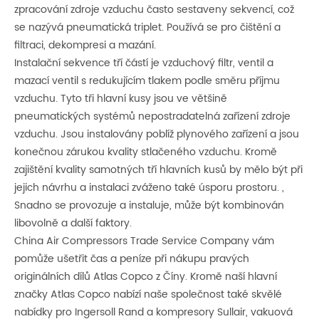
zpracování zdroje vzduchu často sestaveny sekvencí, což
se nazývá pneumatická triplet. Používá se pro čištění a
filtraci, dekompresi a mazání.
Instalační sekvence tří částí je vzduchový filtr, ventil a
mazací ventil s redukujícím tlakem podle směru příjmu
vzduchu. Tyto tři hlavní kusy jsou ve většině
pneumatických systémů nepostradatelná zařízení zdroje
vzduchu. Jsou instalovány poblíž plynového zařízení a jsou
konečnou zárukou kvality stlačeného vzduchu. Kromě
zajištění kvality samotných tří hlavních kusů by mělo být při
jejich návrhu a instalaci zváženo také úsporu prostoru. ,
Snadno se provozuje a instaluje, může být kombinován
libovolně a další faktory.
China Air Compressors Trade Service Company vám
pomůže ušetřit čas a peníze při nákupu pravých
originálních dílů Atlas Copco z Číny. Kromě naší hlavní
značky Atlas Copco nabízí naše společnost také skvělé
nabídky pro Ingersoll Rand a kompresory Sullair, vakuová