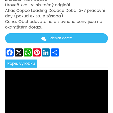
Úroveň kvality: skutečný originál
Atlas Copco Leading Dodace Doba: 3-7 pracovní
dny (pokud existuje zásoba)
Cena: Obchodovatelné a zlevněné ceny jsou na
okamžitém dotazu.
Odeslat dotaz
Facebook
X
WhatsApp
Pinterest
LinkedIn
Share
Popis výrobku