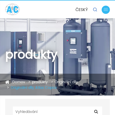
ČESKÝ


produkty
Domov
produkty
Originální díly
Originální díly Atlas Copco