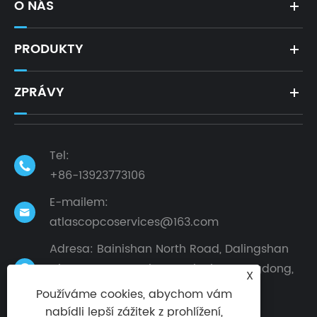
O NÁS
PRODUKTY
ZPRÁVY
Tel:

+86-13923773106
E-mailem:

atlascopcoservices@163.com
Adresa: Bainishan North Road, Dalingshan
City, Dongguan City, provincie Guangdong,

X
Čína
Používáme cookies, abychom vám
nabídli lepší zážitek z prohlížení,