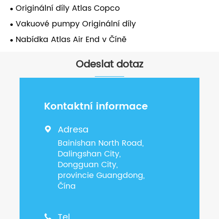
Originální díly Atlas Copco
Vakuové pumpy Originální díly
Nabídka Atlas Air End v Číně
Odeslat dotaz
Kontaktní informace
Adresa

Bainishan North Road,
Dalingshan City,
Dongguan City,
provincie Guangdong,
Čína
Tel
