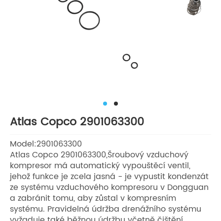
Atlas Copco 2901063300
Model:2901063300
Atlas Copco 2901063300,Šroubový vzduchový
kompresor má automatický vypouštěcí ventil,
jehož funkce je zcela jasná - je vypustit kondenzát
ze systému vzduchového kompresoru v Dongguan
a zabránit tomu, aby zůstal v kompresním
systému. Pravidelná údržba drenážního systému
vyžaduje také běžnou údržbu včetně čištění,