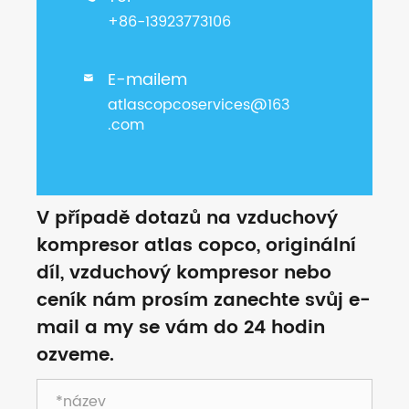
+86-13923773106
E-mailem

atlascopcoservices@163
.com
V případě dotazů na vzduchový
kompresor atlas copco, originální
díl, vzduchový kompresor nebo
ceník nám prosím zanechte svůj e-
mail a my se vám do 24 hodin
ozveme.