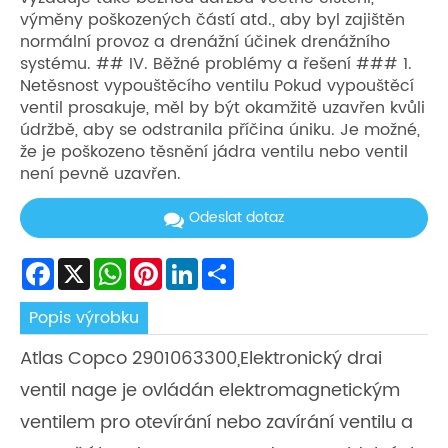
výměny poškozených částí atd., aby byl zajištěn
normální provoz a drenážní účinek drenážního
systému. ## IV. Běžné problémy a řešení ### 1.
Netěsnost vypouštěcího ventilu Pokud vypouštěcí
ventil prosakuje, měl by být okamžitě uzavřen kvůli
údržbě, aby se odstranila příčina úniku. Je možné,
že je poškozeno těsnění jádra ventilu nebo ventil
není pevně uzavřen.
Odeslat dotaz
Facebook
X
WhatsApp
Pinterest
LinkedIn
Share
Popis výrobku
Atlas Copco 2901063300,Elektronický drai
ventil nage je ovládán elektromagnetickým
ventilem pro otevírání nebo zavírání ventilu a