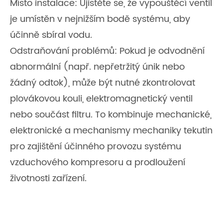
Místo instalace: Ujistěte se, že vypouštěcí ventil
je umístěn v nejnižším bodě systému, aby
účinně sbíral vodu.
Odstraňování problémů: Pokud je odvodnění
abnormální (např. nepřetržitý únik nebo
žádný odtok), může být nutné zkontrolovat
plovákovou kouli, elektromagnetický ventil
nebo součást filtru. To kombinuje mechanické,
elektronické a mechanismy mechaniky tekutin
pro zajištění účinného provozu systému
vzduchového kompresoru a prodloužení
životnosti zařízení.